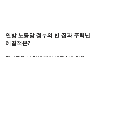
연방 노동당 정부의 빈 집과 주택난 
해결책은?
멜버른은 빈 집에 대한 세금 부과안을 
2017년 입법화해 2018년부터 시행하고 
있다.
연방 노동당은 2017년엔 빈 집 과세안에 
찬성했지만, 줄리 콜린스 연방 주택부 장
관은 노동당이 여전히 이 정책을 지지하
고 있는지 여부에 대해 명확한 입장을 밝
히지 않았다.
콜린스 장관은 “알바니지 정부는 주택 문