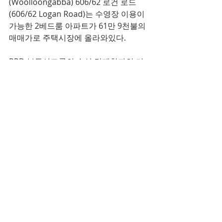
(Woolloongabba) 606/62 로건 로드 
(606/62 Logan Road)는 수영장 이용이 
가능한 2베드룸 아파트가 61만 9천불의 
매매가로 주택시장에 올라와있다. 
PRD 부동산그룹의 수석 경제학자인 디
아스와티 마디아스모 박사(Dr Diaswati 
Mardiasmo)는 임대료와 주택 모기지 상
환을 비교하여 주택을 매입하는 것은 현
명하지만, 잠재적으로 주택을 구매하기 
위해서 고려하고 있는 사람들이 ‘부동산 
유지비용’(아파트 관리비, 지방세, 공공 
요금, 수리비등의 비용 등)을 간과해서
는 안된다고 말했다. 
그는 덧붙여 “단순 임차인의 경우에는 이
러한 비용들을 지불하지 않아도 된다. 그
러나 주택 소유주가 되면 유지비용을 연
간 비용으로 넣어 계산하고, 세분화하여 