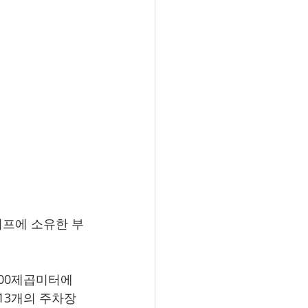
안클리프에 소유한 부
00제곱미터에 
813개의 주차장