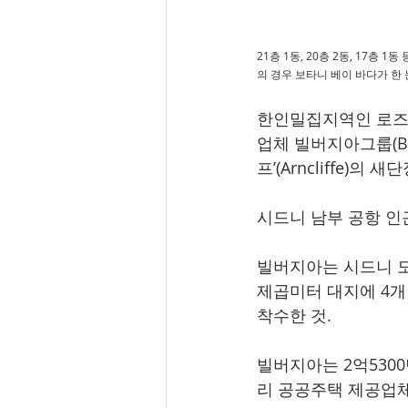
21층 1동, 20층 2동, 17
의 경우 보타니 베이 바다가 한
한인밀집지역인 로즈(R
업체 빌버지아그룹(Bi
프’(Arncliffe)의 
시드니 남부 공항 인
빌버지아는 시드니 도심
제곱미터 대지에 4개 아
착수한 것.  
빌버지아는 2억530
리 공공주택 제공업체인