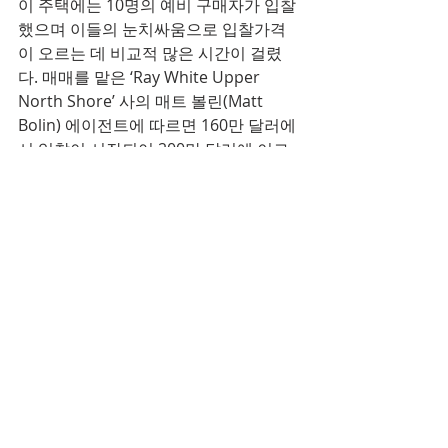
이 주택에는 10명의 예비 구매자가 입찰
했으며 이들의 눈치싸움으로 입찰가격
이 오르는 데 비교적 많은 시간이 걸렸
다. 매매를 맡은 ‘Ray White Upper 
North Shore’ 사의 매트 볼린(Matt 
Bolin) 에이전트에 따르면 160만 달러에
서 입찰이 시작되어 200만 달러에 이르
기까지 상당한 시간이 걸렸다.
잠정가격을 넘어선 후에는 3명의 예비 
구매자가 지속적으로 경쟁을 이어갔으
며 결국 248만 3천 달러에서 더 이상의 
가격 제시는 나오지 않았다.
투라무라 지역의 주택은 올해 6월까지 
지난 12개월 사이 24.5%의 가격 상승을 
보였으며, 이로써 현재 중간 주택가격은 
311만5,000달러로 집계되어 있다.